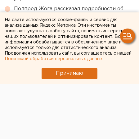
Полпред Жога рассказал подробности об
атаке БПЛА на склад в Екатеринбурге
На сайте используются cookie-файлы и сервис для
анализа данных Яндекс.Метрика. Эти инструменты
Очевидец рассказал про атаку на склад
помогают улучшать работу сайта, понимать интересы
Wildberries в Екатеринбурге
наших пользователей и оптимизировать контент. Вся
информация обрабатывается в обезличенном виде и
Выросло число пострадавших после атаки
используется только для статистического анализа.
БПЛА на НПЗ в Краснодарском крае
Продолжая использовать сайт, вы соглашаетесь с нашей
Политикой обработки персональных данных
.
← НОВОСТИ
Принимаю
15 АПРЕЛЯ 2020 В 14:41
Александра Аксенова
В Екатеринбурге
организовали онлайн-
уроки бачаты и макияжа