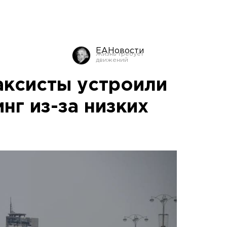
ЕАНовости
аксисты устроили
нг из-за низких