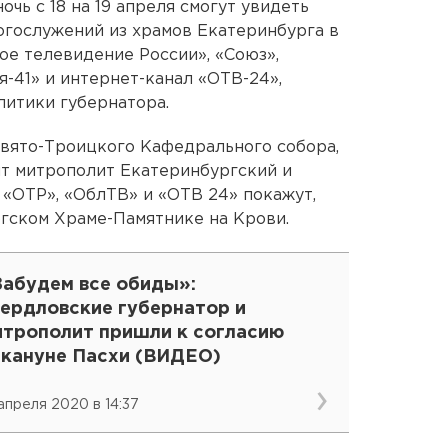
чь с 18 на 19 апреля смогут увидеть
огослужений из храмов Екатеринбурга в
е телевидение России», «Союз»,
я-41» и интернет-канал «ОТВ-24»,
итики губернатора.
 Свято-Троицкого Кафедрального собора,
т митрополит Екатеринбургский и
 «ОТР», «ОблТВ» и «ОТВ 24» покажут,
гском Храме-Памятнике на Крови.
Забудем все обиды»:
вердловские губернатор и
итрополит пришли к согласию
акануне Пасхи (ВИДЕО)
 апреля 2020 в 14:37