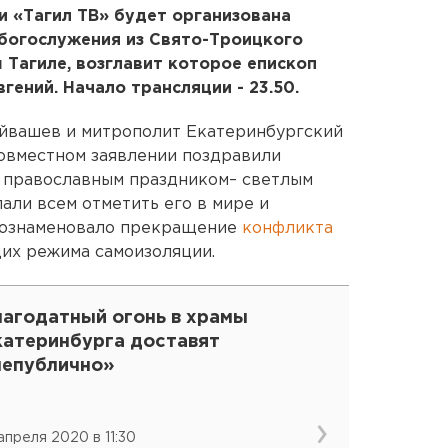
и «Тагил ТВ» будет организована
 богослужения из Свято-Троицкого
Тагиле, возглавит которое епископ
гений. Начало трансляции - 23.50.
уйвашев и митрополит Екатеринбургский
овместном заявлении поздравили
 православным праздником– светлым
ли всем отметить его в мире и
 ознаменовало прекращение
конфликта
их режима самоизоляции.
лагодатный огонь в храмы
катеринбурга доставят
непублично»
 апреля 2020 в 11:30