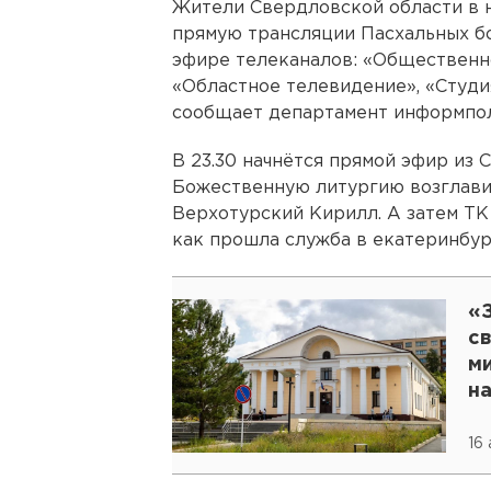
Жители Свердловской области в но
прямую трансляции Пасхальных б
эфире телеканалов: «Общественно
«Областное телевидение», «Студи
cообщает департамент информпол
В 23.30 начнётся прямой эфир из
Божественную литургию возглави
Верхотурский Кирилл. А затем ТК
как прошла служба в екатеринбур
«
с
м
н
16