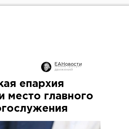
ЕАНовости
кая епархия
и место главного
огослужения