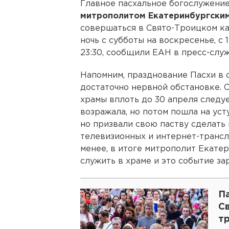
Главное пасхальное богослужени
митрополитом Екатеринбургским
совершаться в Свято-Троицком к
ночь с субботы на воскресенье, с 
23:30, сообщили ЕАН в пресс-служ
Напомним, празднование Пасхи в 
достаточно нервной обстановке. С
храмы вплоть до 30 апреля следуе
возражала, но потом пошла на уст
но призвали свою паству сделать
телевизионных и интернет-трансл
менее, в итоге митрополит Екате
служить в храме и это событие за
П
С
т