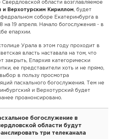
е Свердловской области возглавляемое
 и Верхотурским Кириллом
, будет
афедральном соборе Екатеринбурга в
18 на 19 апреля. Начало богослужения - в
бе епархии.
столице Урала в этом году проходит в
ветская власть наставала на том, что
т закрыть, Епархия категорически
упки, ее представители хоть и не прямо,
 выбор в пользу просмотра
яций пасхального богослужения. Тем не
ринбургский и Верхотурский будет
ранее проанонсировано.
асхальное богослужение в
вердловской области будут
ранслировать три телеканала