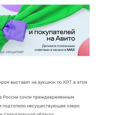
ором выставят на аукцион по КРТ в этом
в России сочли преждевременным
ти подтопило несуществующее озеро
 в Свердловской области