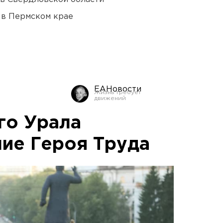
 в Пермском крае
ЕАНовости
о Урала
ние Героя Труда