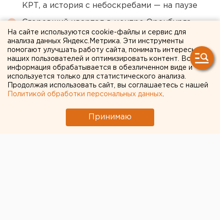
КРТ, а история с небоскребами — на паузе
Сгоревший квартал в центре Оренбурга
На сайте используются cookie-файлы и сервис для
застроят
анализа данных Яндекс.Метрика. Эти инструменты
Возвращение смертной казни в России сочли
помогают улучшать работу сайта, понимать интересы
наших пользователей и оптимизировать контент. Вся
преждевременным
информация обрабатывается в обезличенном виде и
используется только для статистического анализа.
Продолжая использовать сайт, вы соглашаетесь с нашей
← НОВОСТИ
Политикой обработки персональных данных
.
8 МАЯ 2020 В 14:42
Принимаю
ЕАНовости
Коронавирус в
Артемовском выявили у
работников торговли.
«Зараженные» точки