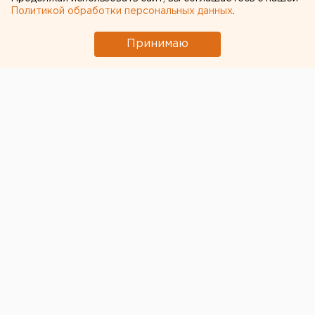
Политикой обработки персональных данных
.
Принимаю
© Фото из открытых источников
В условиях пандемии многие предприниматели
оказались на грани закрытия. Многие стали
требовать поддержки от государства.
Между тем, для уральской предпринимательницы
Юлии Лопанициной, которая в свое время продала