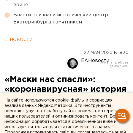
войне
Власти признали исторический центр
Екатеринбурга памятником
← НОВОСТИ
22 МАЯ 2020 В 18:30
ЕАНовости
«Маски нас спасли»:
«коронавирусная» история
успеха уральской
На сайте используются cookie-файлы и сервис для
анализа данных Яндекс.Метрика. Эти инструменты
предпринимательницы
помогают улучшать работу сайта, понимать интересы
наших пользователей и оптимизировать контент. Вся
информация обрабатывается в обезличенном виде и
используется только для статистического анализа.
Продолжая использовать сайт, вы соглашаетесь с нашей