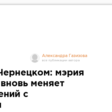
Александра Газизова
 Чернецком: мэрия
 вновь меняет
ений с
и