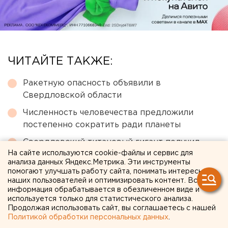
ЧИТАЙТЕ ТАКЖЕ:
Ракетную опасность объявили в
Свердловской области
Численность человечества предложили
постепенно сократить ради планеты
Свердловский титановый гигант получил
На сайте используются cookie-файлы и сервис для
крупный убыток
анализа данных Яндекс.Метрика. Эти инструменты
Сгоревший квартал в центре Оренбурга
помогают улучшать работу сайта, понимать интересы
наших пользователей и оптимизировать контент. Вся
застроят
информация обрабатывается в обезличенном виде и
используется только для статистического анализа.
Приложение УБРиР возобновило работу
Продолжая использовать сайт, вы соглашаетесь с нашей
Политикой обработки персональных данных
.