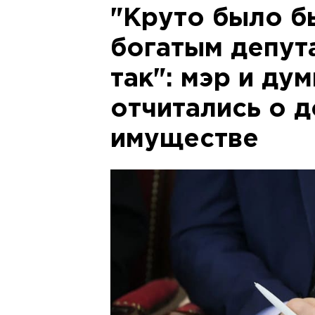
"Круто было б
богатым депута
так": мэр и ду
отчитались о д
имуществе