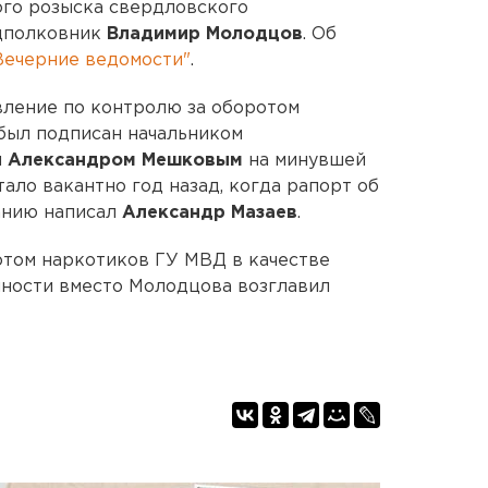
ого розыска свердловского
дполковник
Владимир Молодцов
. Об
Вечерние ведомости"
.
вление по контролю за оборотом
 был подписан начальником
м
Александром Мешковым
на минувшей
тало вакантно год назад, когда рапорт об
анию написал
Александр Мазаев
.
отом наркотиков ГУ МВД в качестве
ности вместо Молодцова возглавил