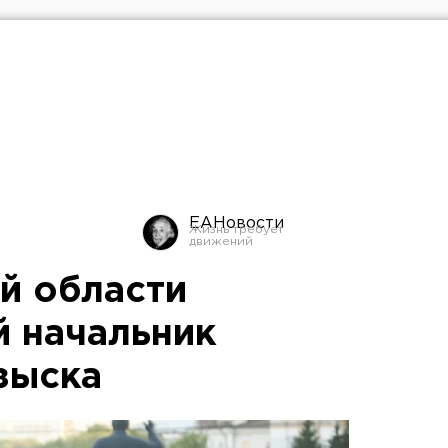
ЕАНовости
й области
й начальник
зыска