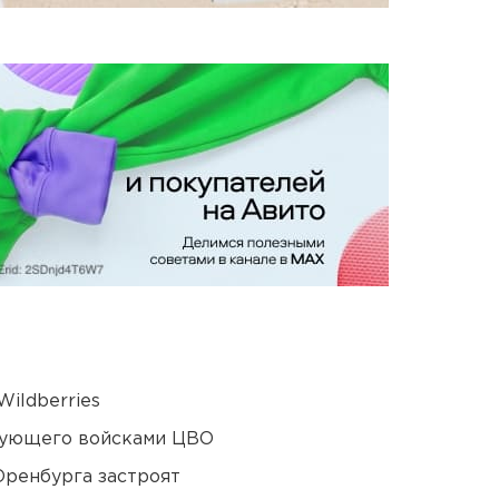
ildberries
дующего войсками ЦВО
Оренбурга застроят