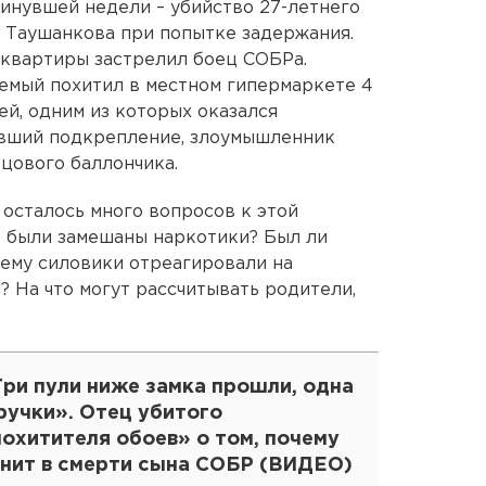
минувшей недели – убийство 27-летнего
 Таушанкова при попытке задержания.
 квартиры застрелил боец СОБРа.
емый похитил в местном гипермаркете 4
ей, одним из которых оказался
авший подкрепление, злоумышленник
цового баллончика.
осталось много вопросов к этой
е были замешаны наркотики? Был ли
ему силовики отреагировали на
 На что могут рассчитывать родители,
Три пули ниже замка прошли, одна
ручки». Отец убитого
охитителя обоев» о том, почему
инит в смерти сына СОБР (ВИДЕО)