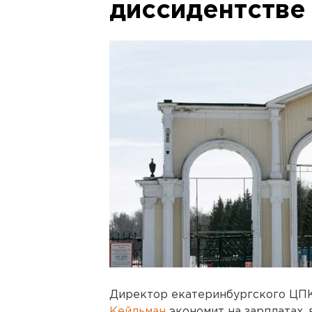
диссидентстве
Директор екатеринбургского ЦП
Кейльман
экономит на зарплатах, 