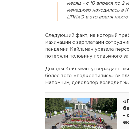
месяц – с 10 апреля по 2 
менеджер находилась в К
ЦПКиО в это время никто 
Следующий факт, на который треб
махинации с зарплатами сотрудник
пандемии Кейльман урезала персо
потеряли половину привычного за
Доходы Кейльман, утверждает зая
более того, «подкрепились» выпл
Напомним, девелопер возводит жи
«П
б
- 
е