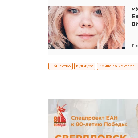
«У
Е
д
11 
Общество
Культура