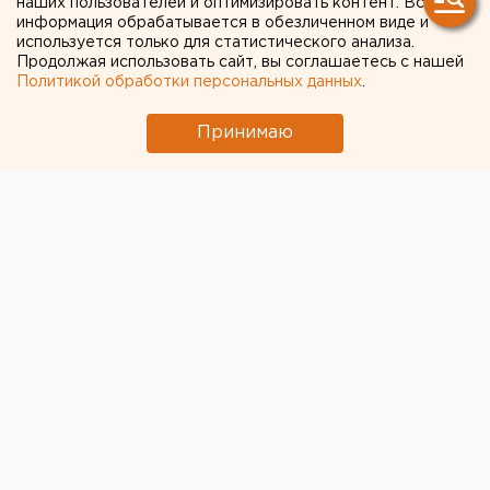
наших пользователей и оптимизировать контент. Вся
информация обрабатывается в обезличенном виде и
используется только для статистического анализа.
Продолжая использовать сайт, вы соглашаетесь с нашей
Политикой обработки персональных данных
.
Принимаю
Владимир Жириновский возглавит список партии
ЛДПР на выборах в Законодательное собрание
Челябинской области. Об этом сообщили в пресс-
службе ЛДПР.