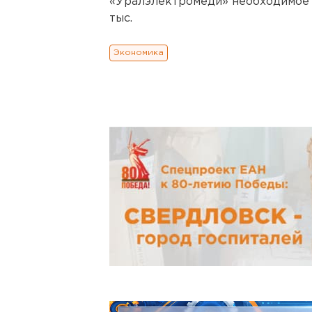
«Уралэлектромеди» необходимое к
тыс.
Экономика