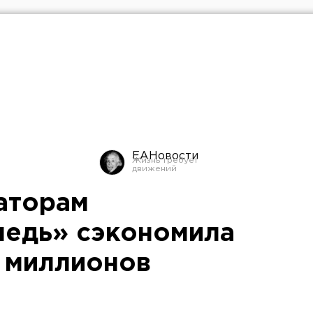
ЕАНовости
аторам
медь» сэкономила
3 миллионов