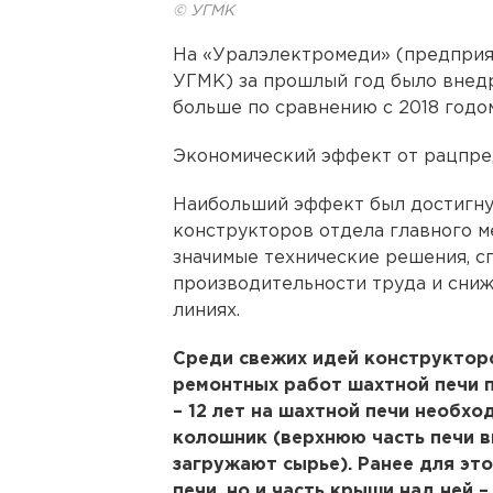
© УГМК
На «Уралэлектромеди» (предприя
УГМК) за прошлый год было внедр
больше по сравнению с 2018 годо
Экономический эффект от рацпред
Наибольший эффект был достигну
конструкторов отдела главного м
значимые технические решения,
производительности труда и сни
линиях.
Среди свежих идей конструктор
ремонтных работ шахтной печи п
– 12 лет на шахтной печи необ
колошник (верхнюю часть печи в
загружают сырье). Ранее для эт
печи, но и часть крыши над ней 