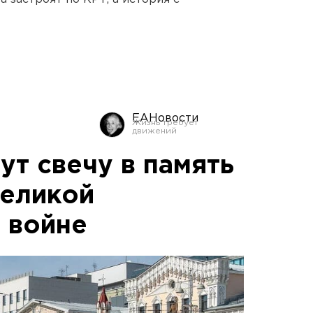
ЕАНовости
ут свечу в память
Великой
 войне