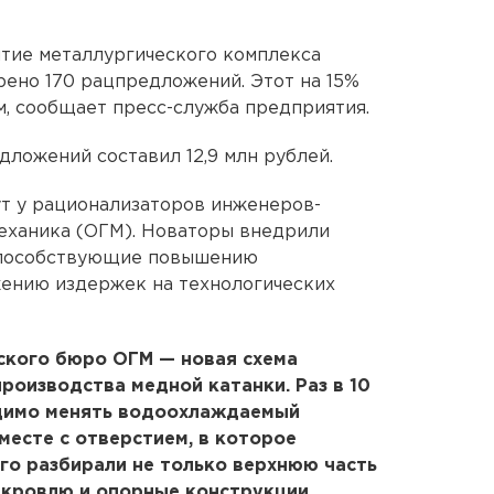
тие металлургического комплекса
ено 170 рацпредложений. Этот на 15%
м, сообщает пресс-служба предприятия.
ложений составил 12,9 млн рублей.
т у рационализаторов инженеров-
еханика (ОГМ). Новаторы внедрили
 способствующие повышению
жению издержек на технологических
ского бюро ОГМ — новая схема
роизводства медной катанки. Раз в 10
ходимо менять водоохлаждаемый
месте с отверстием, в которое
ого разбирали не только верхнюю часть
– кровлю и опорные конструкции.