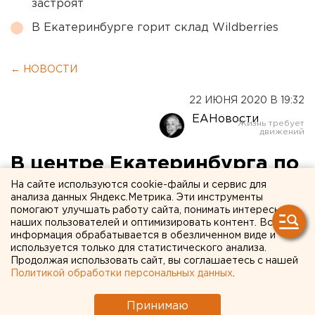
застроят
В Екатеринбурге горит склад Wildberries
← НОВОСТИ
22 ИЮНЯ 2020 В 19:32
ЕАНовости
В центре Екатеринбурга по
заказу чиновников снесли
На сайте используются cookie-файлы и сервис для
анализа данных Яндекс.Метрика. Эти инструменты
историческую ограду
помогают улучшать работу сайта, понимать интересы
наших пользователей и оптимизировать контент. Вся
информация обрабатывается в обезличенном виде и
используется только для статистического анализа.
Продолжая использовать сайт, вы соглашаетесь с нашей
Политикой обработки персональных данных
.
Принимаю