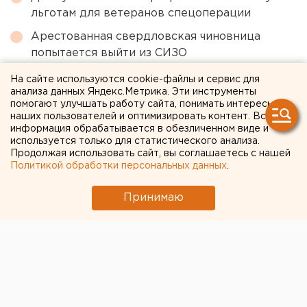
льготам для ветеранов спецоперации
Арестованная свердловская чиновница
попытается выйти из СИЗО
Жителям Каменска-Уральского подают
На сайте используются cookie-файлы и сервис для
анализа данных Яндекс.Метрика. Эти инструменты
холодную воду по часам
помогают улучшать работу сайта, понимать интересы
В Академическом районе Екатеринбурга
наших пользователей и оптимизировать контент. Вся
информация обрабатывается в обезличенном виде и
запустили мощную насосную станцию
используется только для статистического анализа.
Продолжая использовать сайт, вы соглашаетесь с нашей
Политикой обработки персональных данных
.
← НОВОСТИ
Принимаю
23 ИЮНЯ 2020 В 08:15
ЕАНовости
На Средний Урал из
Германии везут 600 тонн