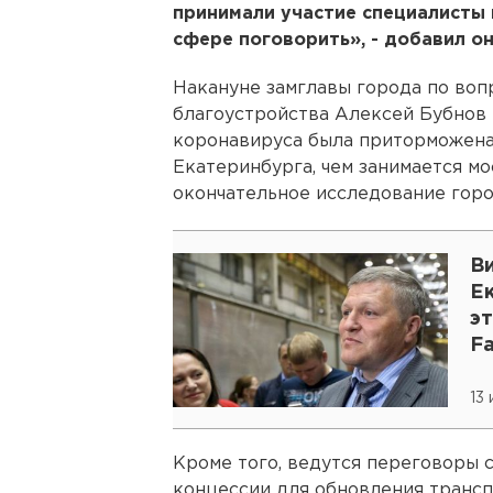
принимали участие специалисты 
сфере поговорить», - добавил он
Накануне замглавы города по воп
благоустройства Алексей Бубнов р
коронавируса была приторможена
Екатеринбурга, чем занимается мо
окончательное исследование горо
В
Ек
э
F
13
Кроме того, ведутся переговоры 
концессии для обновления транс