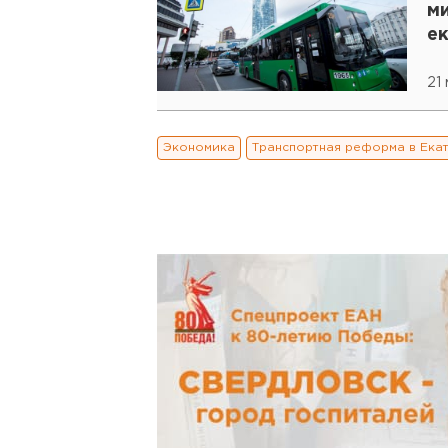
м
е
21 
Экономика
Транспортная реформа в Ека