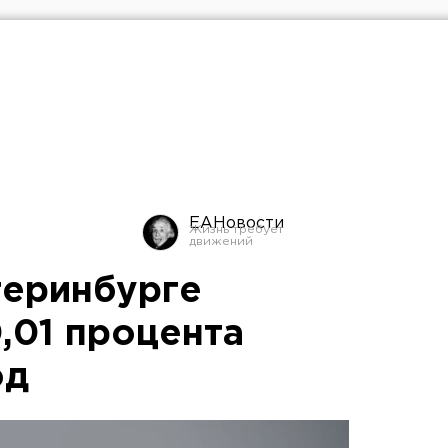
ЕАНовости
теринбурге
,01 процента
од