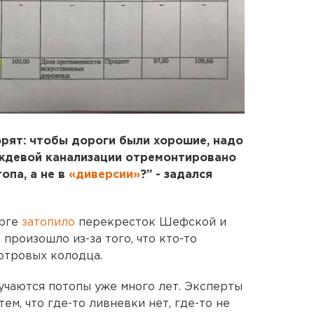
орят: чтобы дороги были хорошие, надо
ождевой канализации отремонтировано
опа, а не в
«диверсии»
?” - задался
урге
затопило
перекресток Шефской и
 произошло из-за того, что кто-то
отровых колодца.
учаются потопы уже много лет. Эксперты
тем, что где-то ливневки нет, где-то не