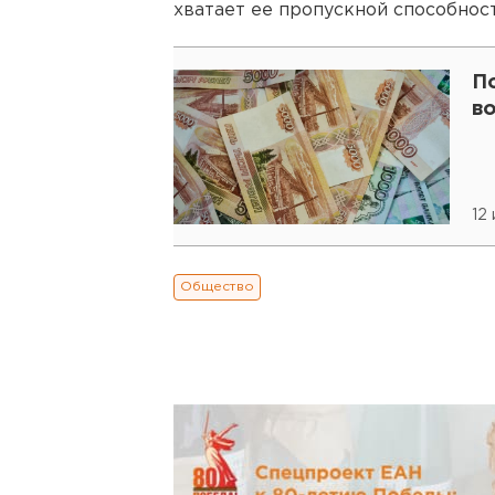
хватает ее пропускной способности
П
во
12
Общество