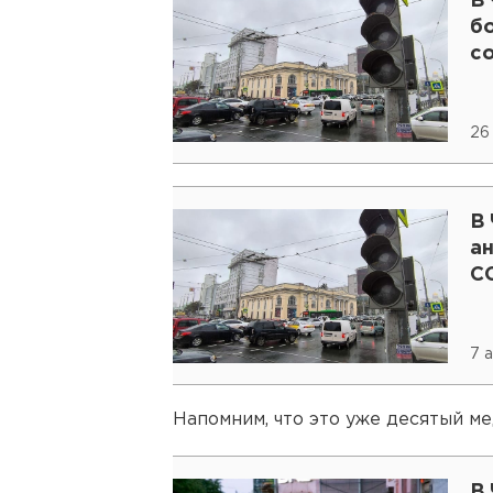
В
б
с
26
В
а
C
7 
Напомним, что это уже десятый ме
В 