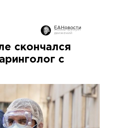
ЕАНовости
ле скончался
аринголог с