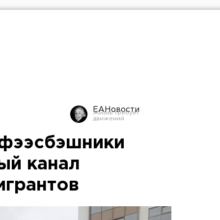
ЕАНовости
 фээсбэшники
ый канал
игрантов