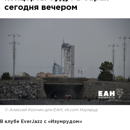
сегодня вечером
© Алексей Колчин для ЕАН, vk.com Изумруд
В клубе EverJazz с «Изумрудом»