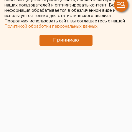
помогают улучшать работу сайта, понимать интересы
наших пользователей и оптимизировать контент. Вся
хорошего вечера и просим не забывать о мерах
информация обрабатывается в обезличенном виде и
предосторожности, рекомендованных
используется только для статистического анализа.
Роспотребнадзором: соблюдайте социальную
Продолжая использовать сайт, вы соглашаетесь с нашей
Политикой обработки персональных данных
.
дистанцию в 1,5 м, не игнорируйте санитайзеры,
маски и возможность пройти термометрию.
Принимаю
(18+)
Общество
Культура