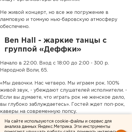
Не живой концерт, но все же погружение в
ламповую и томную нью-баровскую атмосферу
обеспечено.
Ben Hall - жаркие танцы с
группой «Деффки»
Начало в 22:00. Вход с 18:00 до 2:00 - 300 р.
Народной Воли, 65.
«Мы девочки. Нас четверо. Мы играем рок. 100%
живой звук, - убеждают слушателей исполнители. -
Если вы думаете, что играть рок не женское дело,
вы глубоко заблуждаетесь». Гостей ждет поп-рок,
каверы на современную попсу.
На сайте используются cookie-файлы и сервис для
Редакция ЕАН рекомендует уточнять наличие
анализа данных Яндекс.Метрика. Эти инструменты
билетов у организаторов. Желаем читателям