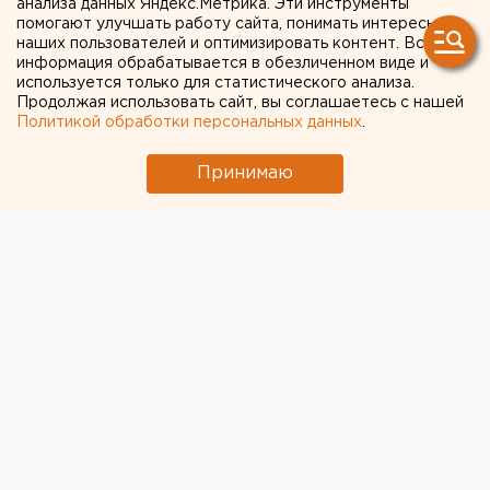
анализа данных Яндекс.Метрика. Эти инструменты
помогают улучшать работу сайта, понимать интересы
Екатеринбуржец
наших пользователей и оптимизировать контент. Вся
расстрелял из ружья
информация обрабатывается в обезличенном виде и
используется только для статистического анализа.
уральца и его дочь
Продолжая использовать сайт, вы соглашаетесь с нашей
Политикой обработки персональных данных
.
Принимаю