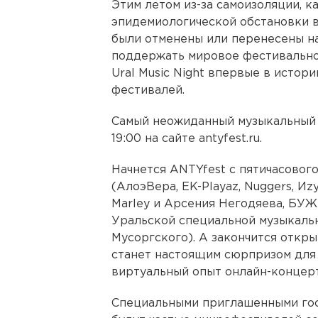
Этим летом из-за самоизоляции, к
эпидемиологической обстановки 
были отменены или перенесены н
поддержать мировое фестивально
Ural Music Night впервые в истор
фестивалей.
Самый неожиданный музыкальный п
19:00 на сайте antyfest.ru.
Начнется ANTYfest с пятичасовог
(АлоэВера, EK-Playaz, Nuggers, Иzу
Marley и Арсения Негодяева, БУЖБА
Уральской специальной музыкальн
Мусоргского). А закончится откры
станет настоящим сюрпризом для 
виртуальный опыт онлайн-концерт
Специальными приглашенными гос