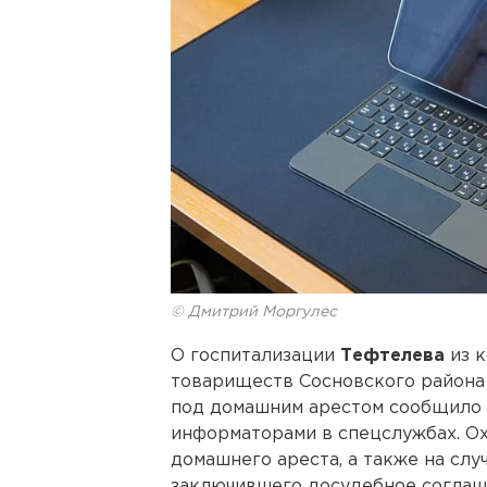
© Дмитрий Моргулес
О госпитализации
Тефтелева
из к
товариществ Сосновского района 
под домашним арестом сообщило и
информаторами в спецслужбах. О
домашнего ареста, а также на слу
заключившего досудебное соглаш