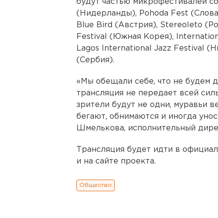
будут частью микрофестивалей со 
(Нидерланды), Pohoda Fest (Словак
Blue Bird (Австрия), Stereoleto (Р
Festival (Южная Корея), Internatio
Lagos International Jazz Festival (Н
(Сербия).
«Мы обещали себе, что не будем д
трансляция не передает всей сил
зрители будут не одни, муравьи в
бегают, обнимаются и иногда уно
Шмелькова, исполнительный дирек
Трансляция будет идти в официал
и на сайте проекта.
Общество