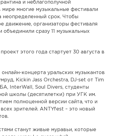
арантина и неблагополучной
в мире многие музыкальные фестивали
а неопределенный срок. Чтобы
е движение, организаторы фестиваля
ии объединили сразу 11 музыкальных
роект этого года стартует 30 августа в
о онлайн-концерта уральских музыкантов
мруд, Kickin Jass Orchestra, DJ-set от Tim
, InterWall, Soul Divers, студенты
ой школы (десятилетки) при УГК им.
тием полноценной версии сайта, что и
всех зрителей. ANTYfest – это новый
ов.
тями станут живые муравьи, которые