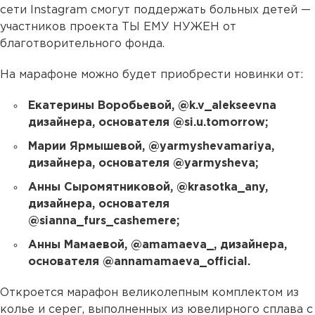
сети Instagram смогут поддержать больных детей —
участников проекта ТЫ ЕМУ НУЖЕН от
благотворительного фонда.
На марафоне можно будет приобрести новинки от:
Екатерины Воробьевой, @k.v_alekseevna
дизайнера, основателя @si.u.tomorrow;
Марии Ярмышевой, @yarmyshevamariya,
дизайнера, основателя @yarmysheva;
Анны Сыромятниковой, @krasotka_any,
дизайнера, основателя
@sianna_furs_cashemere;
Анны Мамаевой, @amamaeva_, дизайнера,
основателя @annamamaeva_official.
Откроется марафон великолепным комплектом из
колье и серег, выполненных из ювелирного сплава с