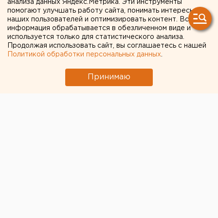
анализа данных Яндекс.Метрика. Эти инструменты
помогают улучшать работу сайта, понимать интересы
первому командующему ВДВ Василию Маргелову и
наших пользователей и оптимизировать контент. Вся
его сыну, памятник военному контрразведчику,
информация обрабатывается в обезличенном виде и
боевая машина на площади Красной армии и целый
используется только для статистического анализа.
Продолжая использовать сайт, вы соглашаетесь с нашей
ряд небольших знаков в парке культуры и отдыха
Политикой обработки персональных данных
.
имени Маяковского.
Принимаю