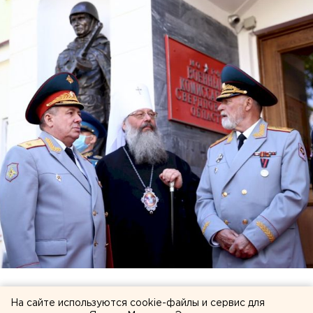
Напомним, военные памятные знаки в
На сайте используются cookie-файлы и сервис для
Екатеринбурге появляются все чаще. Это памятники