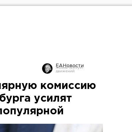
ЕАНовости
лярную комиссию
бурга усилят
популярной