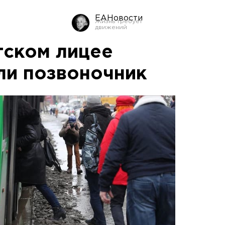
ЕАНовости
гском лицее
ли позвоночник