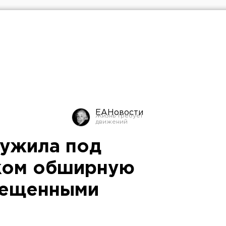
ЕАНовости
ужила под
ком обширную
рещенными