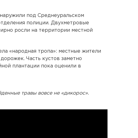
бнаружили под Среднеуральском
тделения полиции. Двухметровые
мирно росли на территории местной
ла «народная тропа»: местные жители
 дорожек. Часть кустов заметно
ной плантации пока оценили в
йденные травы вовсе не «дикорос».