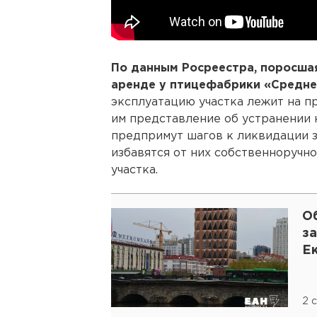
По данным Росреестра, поросша
аренде у птицефабрики «Средне
эксплуатацию участка лежит на п
им представление об устранении 
предпримут шагов к ликвидации з
избавятся от них собственноручн
участка.
О
з
Е
2 