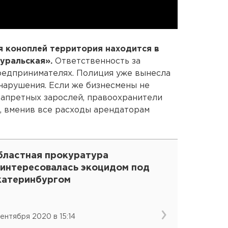
я коноплей территория находится в
уральская».
Ответственность за
редпринимателях. Полиция уже вынесла
нарушения. Если же бизнесмены не
апретных зарослей, правоохранители
о, вменив все расходы арендаторам
бластная прокуратура
аинтересовалась экоцидом под
катеринбургом
сентября 2020 в 15:14