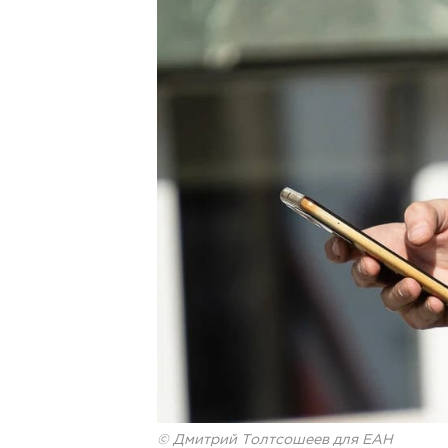
© Дмитрий Толтсошеев для ЕАН