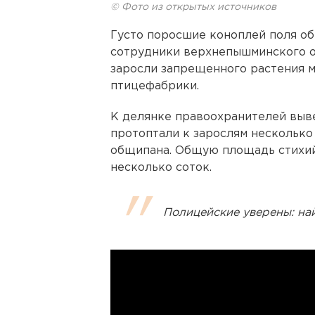
© Фото из открытых источников
Густо поросшие коноплей поля о
сотрудники верхнепышминского о
заросли запрещенного растения 
птицефабрики.
К делянке правоохранителей выве
протоптали к зарослям несколько
общипана. Общую площадь стихий
несколько соток.
Полицейские уверены: на