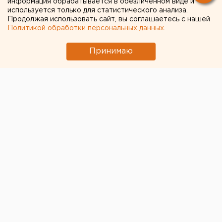
информация обрабатывается в обезличенном виде и
стороны
используется только для статистического анализа.
Продолжая использовать сайт, вы соглашаетесь с нашей
Политикой обработки персональных данных
.
Принимаю
© Фото из открытых источников
Бразилец
Эдуардо Ришард Серкези Фаузи
,
которого
в начале сентября задержали в