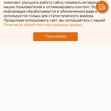
помогают улучшать работу сайта, понимать интересы
рекламу о закрытии
наших пользователей и оптимизировать контент. Вся
информация обрабатывается в обезличенном виде и
используется только для статистического анализа.
Продолжая использовать сайт, вы соглашаетесь с нашей
Политикой обработки персональных данных
.
Принимаю
© Pixabay.com
Управление ФАС Волгоградской области выписало
штраф на сумму 400 тысяч рублей сети ювелирных