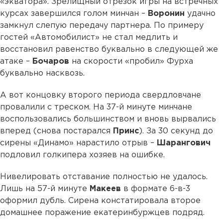
«экватора». Зрелищный отрезок игры на встречных
курсах завершился голом минчан –
Воронин
удачно
замкнул слепую передачу партнера. По примеру
гостей «Автомобилист» не стал медлить и
восстановил равенство буквально в следующей же
атаке –
Бочаров
на скорости «пробил» Фурха
буквально насквозь.
А вот концовку второго периода свердловчане
провалили с треском. На 37-й минуте минчане
воспользовались большинством и вновь вырвались
вперед (снова постарался
Принс
). За 30 секунд до
сирены «Динамо» нарастило отрыв –
Шарангович
подловил голкипера хозяев на ошибке.
Нивелировать отставание полностью не удалось.
Лишь на 57-й минуте
Макеев
в формате 6-в-3
оформил дубль. Сирена констатировала второе
домашнее поражение екатеринбуржцев подряд.