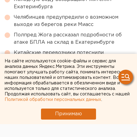
Екатеринбурга
Челябинцев предупредили о возможном
выходе из берегов реки Миасс
Полпред Жога рассказал подробности об
атаке БПЛА на склад в Екатеринбурге
Китайские перевозчики потеснили
российские компании с внутреннего рынка
На сайте используются cookie-файлы и сервис для
анализа данных Яндекс.Метрика. Эти инструменты
Водяное перемирие кланов: о политической
помогают улучшать работу сайта, понимать интересы
ситуации в Каменске-Уральском – колонка
наших пользователей и оптимизировать контент. Вся
информация обрабатывается в обезличенном виде и
шеф-редактора ЕАН Артема Рябова
используется только для статистического анализа.
Продолжая использовать сайт, вы соглашаетесь с нашей
Политикой обработки персональных данных
.
← НОВОСТИ
Принимаю
25 СЕНТЯБРЯ 2020 В 20:30
Сергей Беляев