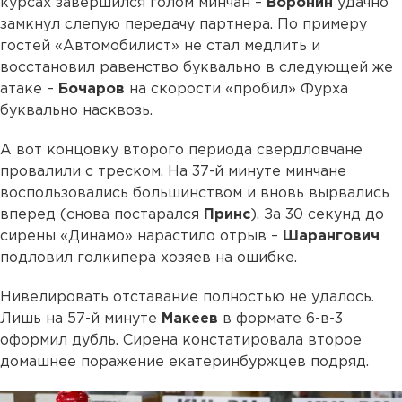
курсах завершился голом минчан –
Воронин
удачно
замкнул слепую передачу партнера. По примеру
гостей «Автомобилист» не стал медлить и
восстановил равенство буквально в следующей же
атаке –
Бочаров
на скорости «пробил» Фурха
буквально насквозь.
А вот концовку второго периода свердловчане
провалили с треском. На 37-й минуте минчане
воспользовались большинством и вновь вырвались
вперед (снова постарался
Принс
). За 30 секунд до
сирены «Динамо» нарастило отрыв –
Шарангович
подловил голкипера хозяев на ошибке.
Нивелировать отставание полностью не удалось.
Лишь на 57-й минуте
Макеев
в формате 6-в-3
оформил дубль. Сирена констатировала второе
домашнее поражение екатеринбуржцев подряд.