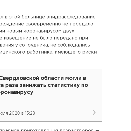
л в этой больнице эпидрасследование.
чреждение своевременно не передало
ии новым коронавирусом двух
ое извещение не было передано при
ания у сотрудника, не соблюдались
ицинского работника, имеющего риски
Свердловской области могли в
а раза занижать статистику по
оронавирусу
июля 2020 в 15:28
 правила приготовления дезрастворов —