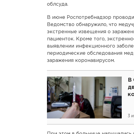
облсуда.
В июне Роспотребнадзор проводи
Ведомство обнаружило, что меду
экстренные извещения о заражен
пациенток. Кроме того, экстренн
выявлении инфекционного заболев
периодические обследования мед
заражения коронавирусом.
В 
дв
к
3 
При этом в больнице нарушались