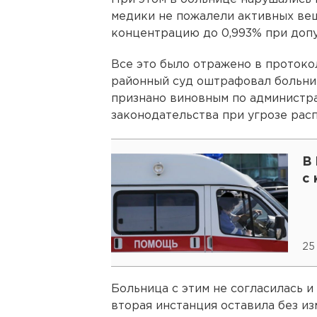
медики не пожалели активных ве
концентрацию до 0,993% при допу
Все это было отражено в протоко
районный суд оштрафовал больниц
признано виновным по администра
законодательства при угрозе рас
В
с
25
Больница с этим не согласилась и
вторая инстанция оставила без и