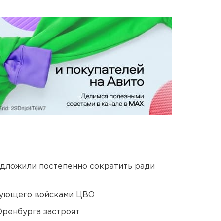
едложили постепенно сократить ради
дующего войсками ЦВО
Оренбурга застроят