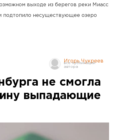
озможном выходе из берегов реки Миасс
ти подтопило несуществующее озеро
Игорь Чукреев
нбурга не смогла
фину выпадающие