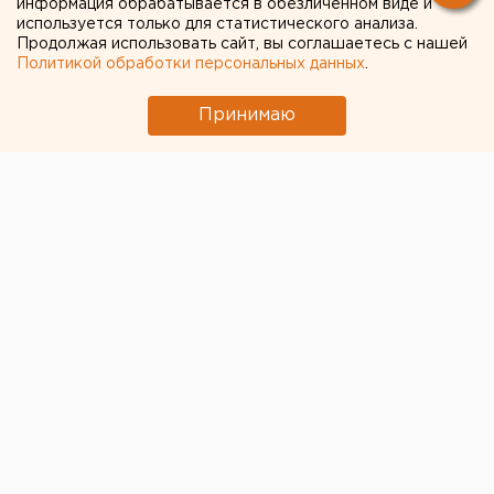
информация обрабатывается в обезличенном виде и
деревьев в заказнике
используется только для статистического анализа.
Продолжая использовать сайт, вы соглашаетесь с нашей
Политикой обработки персональных данных
.
Принимаю
© Telegram-канал "ОНФ Челябинская область"
Активисты Общероссийского народного фронта
обратились в прокуратуру с просьбой проверить