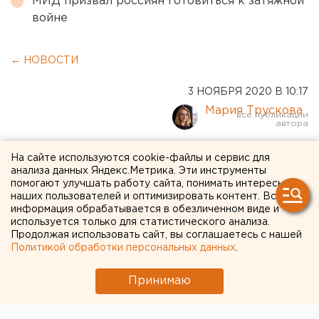
МИД призвал россиян готовиться к затяжной
войне
← НОВОСТИ
3 НОЯБРЯ 2020 В 10:17
Мария Трускова
В Курганской области
На сайте используются cookie-файлы и сервис для
анализа данных Яндекс.Метрика. Эти инструменты
выделили дополнительные
помогают улучшать работу сайта, понимать интересы
наших пользователей и оптимизировать контент. Вся
деньги на лекарства для
информация обрабатывается в обезличенном виде и
используется только для статистического анализа.
больных коронавирусом и
Продолжая использовать сайт, вы соглашаетесь с нашей
аппараты КТ
Политикой обработки персональных данных
.
Принимаю