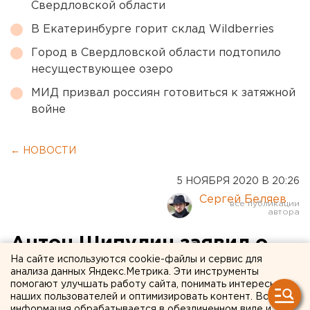
Свердловской области
В Екатеринбурге горит склад Wildberries
Город в Свердловской области подтопило
несуществующее озеро
МИД призвал россиян готовиться к затяжной
войне
← НОВОСТИ
5 НОЯБРЯ 2020 В 20:26
Сергей Беляев
Антон Шипулин заявил о
На сайте используются cookie-файлы и сервис для
побеге экс-директора
анализа данных Яндекс.Метрика. Эти инструменты
помогают улучшать работу сайта, понимать интересы
своего фонда, которую
наших пользователей и оптимизировать контент. Вся
информация обрабатывается в обезличенном виде и