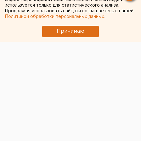
обвиняют в мошенничестве
используется только для статистического анализа.
Продолжая использовать сайт, вы соглашаетесь с нашей
Политикой обработки персональных данных
.
Принимаю
© Facebook.com / Виктория Щелкова
Свердловский депутат Госдумы и экс-биатлонист
Антон Шипулин заявил о побеге экс-директора
своего благотворительного фонда
Виктории