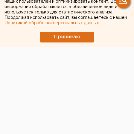
наших пользователей и оптимизировать контент. Вся
Помешал тропический
информация обрабатывается в обезличенном виде и
используется только для статистического анализа.
шторм: российские
Продолжая использовать сайт, вы соглашаетесь с нашей
Политикой обработки персональных данных
.
туристы улетели на Кубу с
большой задержкой
Принимаю