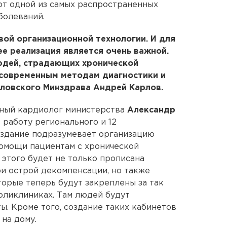
от одной из самых распространенных
болеваний.
овой организационной технологии. И для
е реализация является очень важной.
людей, страдающих хронической
 современным методам диагностики и
ловского Минздрава Андрей Карлов.
авный кардиолог министерства
Александр
 работу регионального и 12
оздание подразумевает организацию
помощи пациентам с хронической
 этого будет не только прописана
и острой декомпенсации, но также
торые теперь будут закреплены за так
оликлиниках. Там людей будут
ы. Кроме того, создание таких кабинетов
на дому.