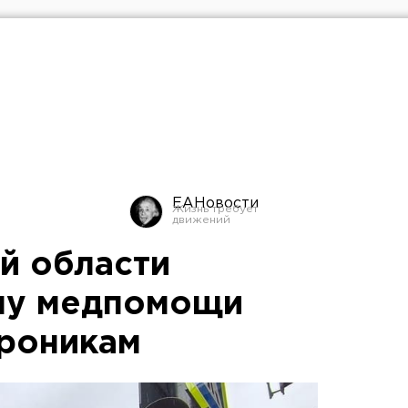
ЕАНовости
й области
му медпомощи
роникам