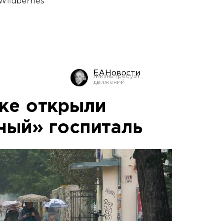
ildberries
ЕАНовости
ке открыли
ный» госпиталь