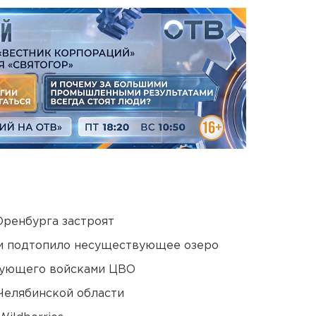
Оренбурга застроят
ти подтопило несуществующее озеро
дующего войсками ЦВО
Челябинской области