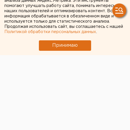
анализа данных Яндекс.Метрика. Эти инструменты
спасти Музей карикатуры в
помогают улучшать работу сайта, понимать интересы
наших пользователей и оптимизировать контент. Вся
Екатеринбурге
информация обрабатывается в обезличенном виде и
используется только для статистического анализа.
Продолжая использовать сайт, вы соглашаетесь с нашей
Политикой обработки персональных данных
.
Принимаю
«Всё продам, Музей оставлю»
—
с таким
манифестом художник
Максим Смагин,