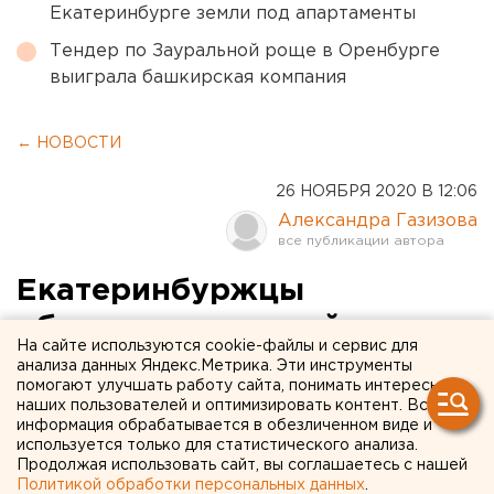
Екатеринбурге земли под апартаменты
Тендер по Зауральной роще в Оренбурге
выиграла башкирская компания
← НОВОСТИ
26 НОЯБРЯ 2020 В 12:06
Александра Газизова
Екатеринбуржцы
обеспокоены идеей
На сайте используются cookie-файлы и сервис для
производства аппаратов
анализа данных Яндекс.Метрика. Эти инструменты
помогают улучшать работу сайта, понимать интересы
ИВЛ в центре города
наших пользователей и оптимизировать контент. Вся
информация обрабатывается в обезличенном виде и
используется только для статистического анализа.
Продолжая использовать сайт, вы соглашаетесь с нашей
Политикой обработки персональных данных
.