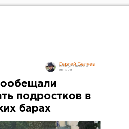
Сергей Беляев
пообещали
ать подростков в
ких барах