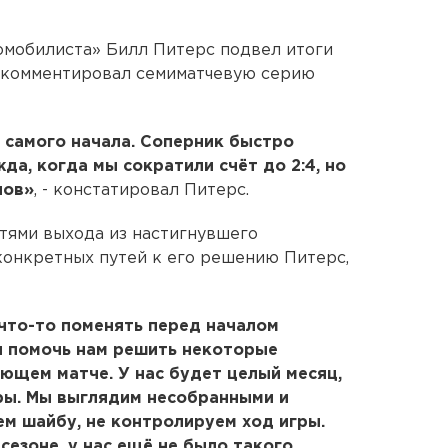
омобилиста» Билл Питерс подвел итоги
рокомментировал семиматчевую серию
с самого начала. Соперник быстро
жда, когда мы сократили счёт до 2:4, но
лов»
, - констатировал Питерс.
тями выхода из настигнувшего
конкретных путей к его решению Питерс,
что-то поменять перед началом
н помочь нам решить некоторые
ующем матче. У нас будет целый месяц,
ы. Мы выглядим несобранными и
ем шайбу, не контролируем ход игры.
сезоне, у нас ещё не было такого