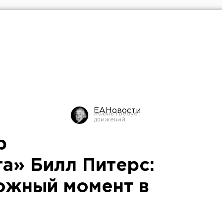
ЕАНовости
р
а» Билл Питерс:
ожный момент в