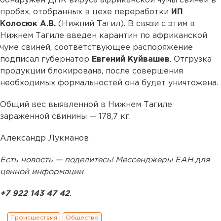
обнаружен ДНК вируса африканской чумы свиней в
пробах, отобранных в цехе переработки
ИП
Колосюк А.В.
(Нижний Тагил). В связи с этим в
Нижнем Тагиле введен карантин по африканской
чуме свиней, соответствующее распоряжение
подписал губернатор
Евгений Куйвашев
. Отгрузка
продукции блокирована, после совершения
необходимых формальностей она будет уничтожена.
Общий вес выявленной в Нижнем Тагиле
зараженной свинины — 178,7 кг.
Александр Лукманов
Есть новость — поделитесь! Мессенджеры ЕАН для
ценной информации
+7 922 143 47 42
.
Происшествия
Общество