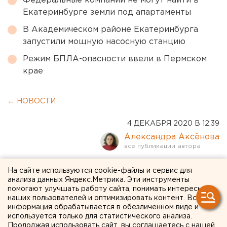
Федеральные компании не могут найти в
Екатеринбурге земли под апартаменты
В Академическом районе Екатеринбурга
запустили мощную насосную станцию
Режим БПЛА-опасности ввели в Пермском
крае
← НОВОСТИ
4 ДЕКАБРЯ 2020 В 12:39
Александра Аксёнова
Ждем введения QR-кодов:
На сайте используются cookie-файлы и сервис для
анализа данных Яндекс.Метрика. Эти инструменты
свердловский министр
помогают улучшать работу сайта, понимать интересы
наших пользователей и оптимизировать контент. Вся
ответил на предложение
информация обрабатывается в обезличенном виде и
используется только для статистического анализа.
рестораторов (ДОКУМЕНТ)
Продолжая использовать сайт, вы соглашаетесь с нашей