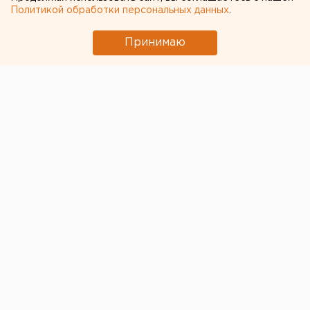
Политикой обработки персональных данных
.
Принимаю
Министр агропромышленного комплекса
Свердловской области
Артём Бахтерев
ответил на
коллективное обращение рестораторов к властям с
просьбой рассмотреть возможность внедрения