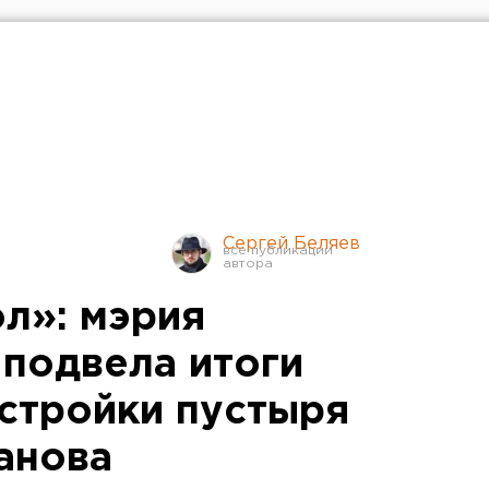
Сергей Беляев
ол»: мэрия
 подвела итоги
стройки пустыря
анова