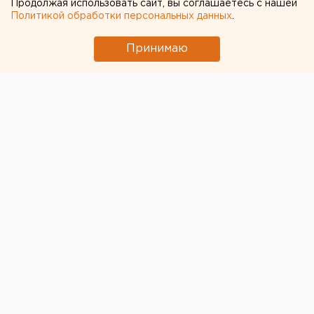
Продолжая использовать сайт, вы соглашаетесь с нашей
Политикой обработки персональных данных
.
Принимаю
Лидер ЛДПР
Владимир Жириновский
оперативно
отреагировал на новость о возрождении системы
вытрезвителей в России и предложил
переименовать эти спецучреждения
в приюты для
уставших.
В целом идею возрождениях вытрезвителей