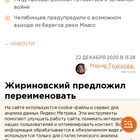
войне
Челябинцев предупредили о возможном
выходе из берегов реки Миасс
← НОВОСТИ
22 ДЕКАБРЯ 2020 В 13:28
Мария Трускова
Жириновский предложил
переименовать
вытрезвители в приюты
На сайте используются cookie-файлы и сервис для
анализа данных Яндекс.Метрика. Эти инструменты
для уставших
помогают улучшать работу сайта, понимать интересы
наших пользователей и оптимизировать контент. Вся
информация обрабатывается в обезличенном виде и
используется только для статистического анализа.