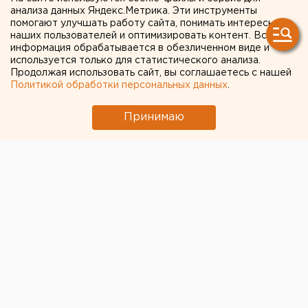
Ракетная опасность объявлена в
анализа данных Яндекс.Метрика. Эти инструменты
Оренбургской области и Башкирии
помогают улучшать работу сайта, понимать интересы
наших пользователей и оптимизировать контент. Вся
Ракетную опасность объявили в
информация обрабатывается в обезличенном виде и
используется только для статистического анализа.
Свердловской области
Продолжая использовать сайт, вы соглашаетесь с нашей
Возвращение смертной казни в России сочли
Политикой обработки персональных данных
.
преждевременным
Принимаю
МИД призвал россиян готовиться к затяжной
войне
В Екатеринбурге горит склад Wildberries
← НОВОСТИ
22 ДЕКАБРЯ 2020 В 16:58
ЕАНовости
В школах Южного Урала в