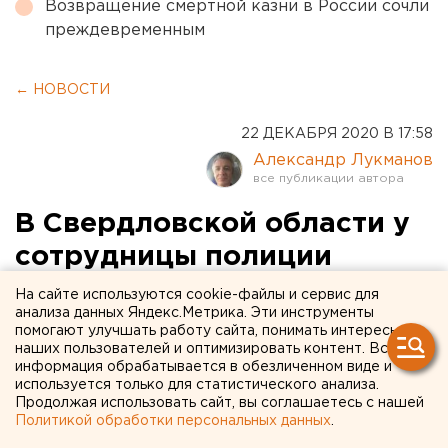
Возвращение смертной казни в России сочли
преждевременным
← НОВОСТИ
22 ДЕКАБРЯ 2020 В 17:58
Александр Лукманов
В Свердловской области у
сотрудницы полиции
сгорела машина (ФОТО)
На сайте используются cookie-файлы и сервис для
анализа данных Яндекс.Метрика. Эти инструменты
помогают улучшать работу сайта, понимать интересы
наших пользователей и оптимизировать контент. Вся
информация обрабатывается в обезличенном виде и
используется только для статистического анализа.
Продолжая использовать сайт, вы соглашаетесь с нашей
Политикой обработки персональных данных
.