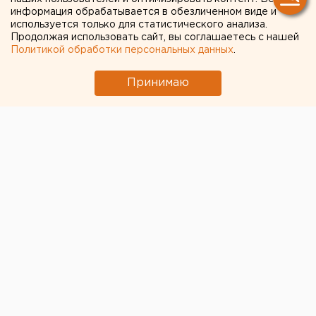
информация обрабатывается в обезличенном виде и
используется только для статистического анализа.
Продолжая использовать сайт, вы соглашаетесь с нашей
Политикой обработки персональных данных
.
Принимаю
В 2021 году в России вступают в силу новые
запреты для курильщиков. Об этом сообщил
управляющий партнер юридической компании
«Позиция права» Егор Редин.
Так, с 1 января 2021 года запрещается курение в
медицинских учреждениях, точках торговли, базах
хлебоприемных пунктов, злаковых массивах,