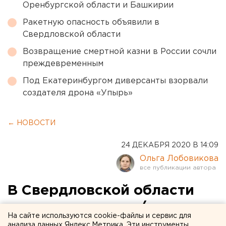
Оренбургской области и Башкирии
Ракетную опасность объявили в
Свердловской области
Возвращение смертной казни в России сочли
преждевременным
Под Екатеринбургом диверсанты взорвали
создателя дрона «Упырь»
← НОВОСТИ
24 ДЕКАБРЯ 2020 В 14:09
Ольга Лобовикова
В Свердловской области
откроют новые ж/д-
На сайте используются cookie-файлы и сервис для
маршруты для «Ласточек»
анализа данных Яндекс.Метрика. Эти инструменты