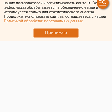
Ракетная опасность угрожает Челябинской
наших пользователей и оптимизировать контент. Вся
области
информация обрабатывается в обезличенном виде и
используется только для статистического анализа.
Продолжая использовать сайт, вы соглашаетесь с нашей
Политикой обработки персональных данных
.
← НОВОСТИ
Принимаю
25 ДЕКАБРЯ 2020 В 13:52
Мария Трускова
Уральский «Святогор»
испытывает на прочность
новое оборудование