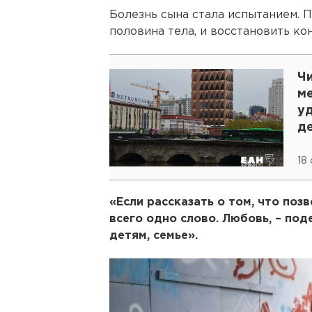
Болезнь сына стала испытанием. 
половина тела, и восстановить ко
Чи
м
у
д
А
18
«Если рассказать о том, что поз
всего одно слово. Любовь, – под
детям, семье».