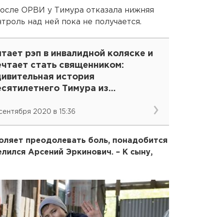
После ОРВИ у Тимура отказала нижняя
нтроль над ней пока не получается.
тает рэп в инвалидной коляске и
ечтает стать священником:
дивительная история
есятилетнего Тимура из
ртемовского
 сентября 2020 в 15:36
воляет преодолевать боль, понадобится
елился Арсений Эркинович. – К сыну,