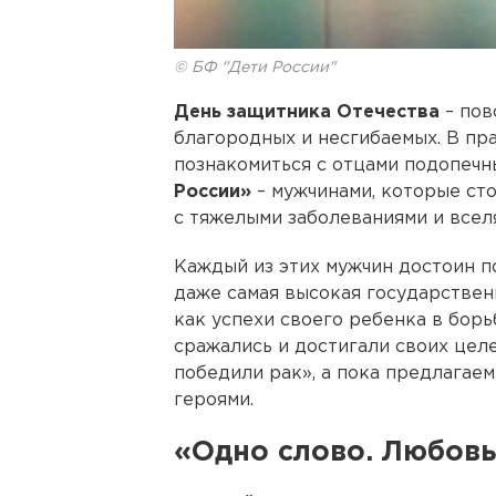
© БФ "Дети России"
День защитника Отечества
– пов
благородных и несгибаемых. В пр
познакомиться с отцами подопеч
России»
– мужчинами, которые ст
с тяжелыми заболеваниями и вселя
Каждый из этих мужчин достоин по
даже самая высокая государственн
как успехи своего ребенка в борьб
сражались и достигали своих цел
победили рак», а пока предлагае
героями.
«Одно слово. Любов