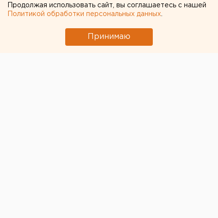
Продолжая использовать сайт, вы соглашаетесь с нашей
Политикой обработки персональных данных
.
Принимаю
Уральские синоптики зафиксировали новый рекорд.
16 мая 2021 года стало самым жарким днем за
последний 91 год в Екатеринбурге. Температура
воздуха достигла 32 градусов.
Отмечается, что на этой неделе это уже третий
суточный рекорд. Предыдущие были