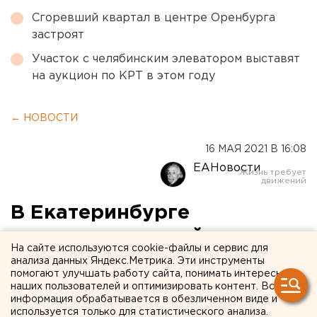
Сгоревший квартал в центре Оренбурга
застроят
Участок с челябинским элеватором выставят
на аукцион по КРТ в этом году
← НОВОСТИ
16 МАЯ 2021 В 16:08
ЕАНовости
В Екатеринбурге
установлен новый
На сайте используются cookie-файлы и сервис для
температурный рекорд
анализа данных Яндекс.Метрика. Эти инструменты
помогают улучшать работу сайта, понимать интересы
наших пользователей и оптимизировать контент. Вся
информация обрабатывается в обезличенном виде и
используется только для статистического анализа.