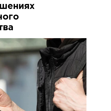
ушениях
ного
тва