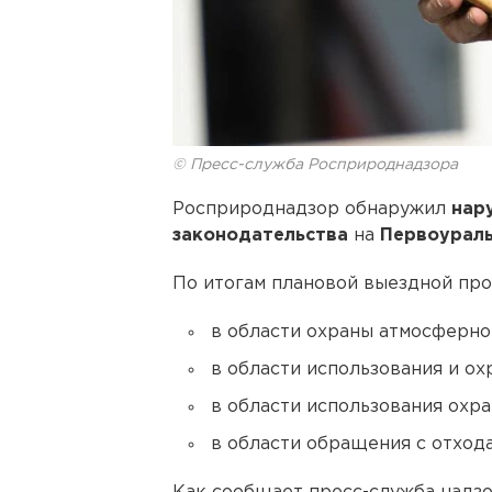
© Пресс-служба Росприроднадзора
Росприроднадзор обнаружил
нар
законодательства
на
Первоураль
По итогам плановой выездной пр
в области охраны атмосферног
в области использования и ох
в области использования охра
в области обращения с отходам