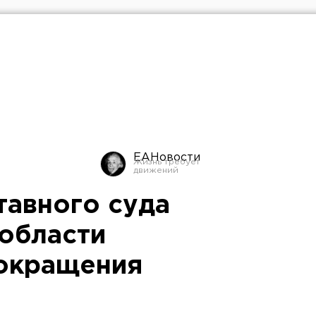
ЕАНовости
тавного суда
области
сокращения