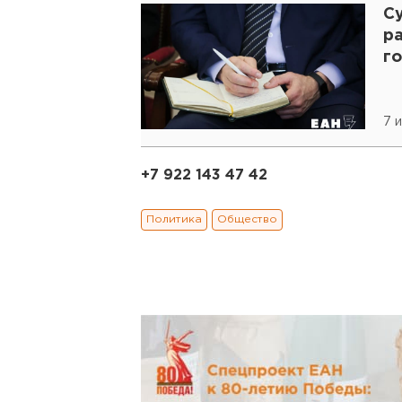
С
р
г
7 и
+7 922 143 47 42
Политика
Общество