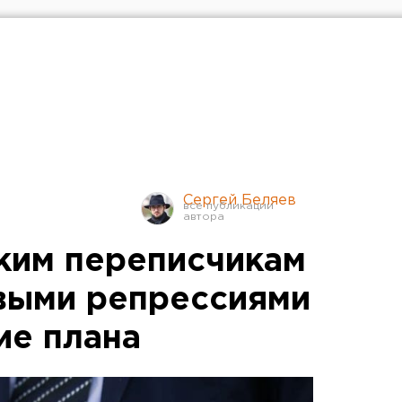
Сергей Беляев
ким переписчикам
выми репрессиями
ие плана