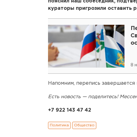
пояснил наш собеседник, подтве
кураторы пригрозили оставить р
П
С
о
8 
Напомним, перепись завершается в
Есть новость — поделитесь! Месс
+7 922 143 47 42
Политика
Общество